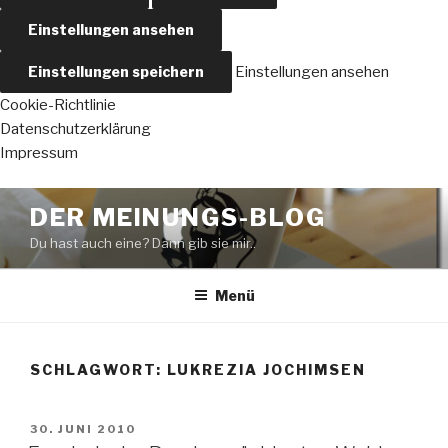
Einstellungen ansehen
Einstellungen speichern
Einstellungen ansehen
Cookie-Richtlinie
Datenschutzerklärung
Impressum
Zum
DER MEINUNGS-BLOG
Inhalt
Du hast auch eine? Dann gib sie mir..
springen
Menü
SCHLAGWORT:
LUKREZIA JOCHIMSEN
VERÖFFENTLICHT
30. JUNI 2010
AM