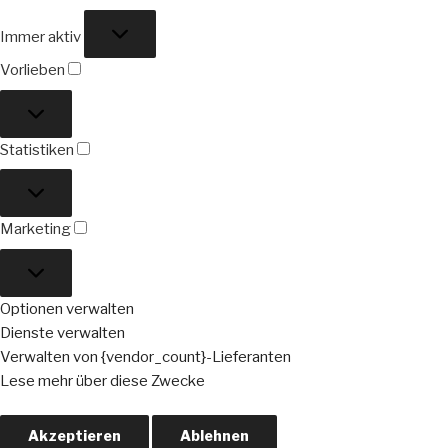
Funktional
Immer aktiv
Vorlieben
Vorlieben
Statistiken
Statistiken
Marketing
Marketing
Optionen verwalten
Dienste verwalten
Verwalten von {vendor_count}-Lieferanten
Lese mehr über diese Zwecke
Akzeptieren
Ablehnen