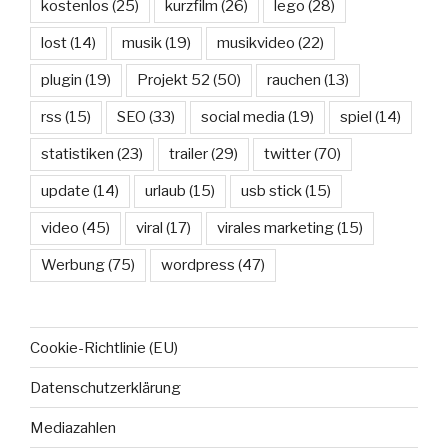
kostenlos
(25)
kurzfilm
(26)
lego
(28)
lost
(14)
musik
(19)
musikvideo
(22)
plugin
(19)
Projekt 52
(50)
rauchen
(13)
rss
(15)
SEO
(33)
social media
(19)
spiel
(14)
statistiken
(23)
trailer
(29)
twitter
(70)
update
(14)
urlaub
(15)
usb stick
(15)
video
(45)
viral
(17)
virales marketing
(15)
Werbung
(75)
wordpress
(47)
Cookie-Richtlinie (EU)
Datenschutzerklärung
Mediazahlen