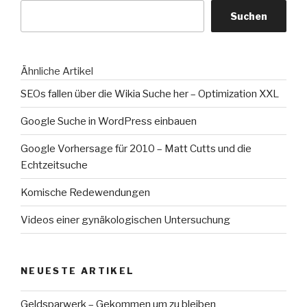
lebe
Suchen
NSO“
Ähnliche Artikel
SEOs fallen über die Wikia Suche her – Optimization XXL
Google Suche in WordPress einbauen
Google Vorhersage für 2010 – Matt Cutts und die
Echtzeitsuche
Komische Redewendungen
Videos einer gynäkologischen Untersuchung
NEUESTE ARTIKEL
Geldsparwerk – Gekommen um zu bleiben