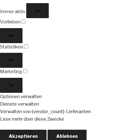
Funktional
Immer aktiv
Vorlieben
Vorlieben
Statistiken
Statistiken
Marketing
Marketing
Optionen verwalten
Dienste verwalten
Verwalten von {vendor_count}-Lieferanten
Lese mehr über diese Zwecke
Akzeptieren
Ablehnen