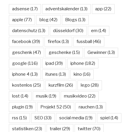
adsense
(17)
adventskalender
(13)
app
(22)
apple
(77)
blog
(42)
Blogs
(13)
datenschutz
(13)
düsseldorf
(30)
em
(14)
facebook
(39)
firefox
(13)
fussball
(46)
geschenk
(47)
geschenke
(15)
Gewinner
(13)
google
(116)
ipad
(39)
iphone
(182)
iphone 4
(13)
itunes
(13)
kino
(16)
kostenlos
(25)
kurzfilm
(26)
lego
(28)
lost
(14)
musik
(19)
musikvideo
(22)
plugin
(19)
Projekt 52
(50)
rauchen
(13)
rss
(15)
SEO
(33)
social media
(19)
spiel
(14)
statistiken
(23)
trailer
(29)
twitter
(70)