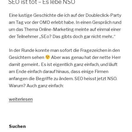
SEO ist tot – Es lebe NSO
Eine lustige Geschichte die ich auf der Doubleclick-Party
am Tag vor der OMD erlebt habe. In einen Gespräch rund
um das Thema Online-Marketing meinte auf einmal einer
der Teilnehmer „SEo? Das gibts doch gar nicht mehr..“
In der Runde konnte man sofort die Fragezeichen in den
Gesichtern sehen
Aber was genau hat der nette Herr
damit gemeint.. Es ist eigentlich ganz einfach, und läuft
am Ende einfach darauf hinaus, dass einige Firmen
anfangen die Begriffe zu ändern. SEO heisst jetzt NSO.
Warum? Auch ganz einfach:
„SEO
weiterlesen
ist
tot
–
Suchen
Es