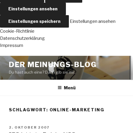
Einstellungen ansehen
Einstellungen speichern
Einstellungen ansehen
Cookie-Richtlinie
Datenschutzerklärung
Impressum
Zum
DER MEINUNGS-BLOG
Inhalt
Du hast auch eine? Dann gib sie mir..
springen
Menü
SCHLAGWORT:
ONLINE-MARKETING
VERÖFFENTLICHT
2. OKTOBER 2007
AM