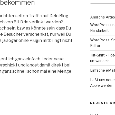
n bekommen
richtenseiten Traffic auf Dein Blog
Ähnliche Artik
ch von BILD.de verlinkt werden?
WordPress und
ach sein, bzw es könnte sein, dass Du
Handarbeit
 Besucher verschenkst, nur weil Du
WordPress: Sm
 ja sogar ohne Plugin mitbringt nicht
Editor
Tilt-Shift – F
entlich ganz einfach. Jeder neue
umwandeln
erschickt und landet damit direkt bei
Einfache eMail
n ganz schnell schon mal eine Menge
Laßt uns neue
Apple werden
NEUESTE AR