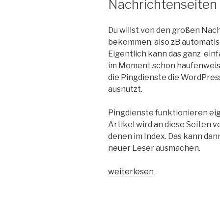
Nachrichtenseite
Du willst von den großen Nach
bekommen, also zB automatis
Eigentlich kann das ganz einf
im Moment schon haufenweise
die Pingdienste die WordPress
ausnutzt.
Pingdienste funktionieren eig
Artikel wird an diese Seiten v
denen im Index. Das kann dan
neuer Leser ausmachen.
„Pingdienste
weiterlesen
nutzen
–
Traffic
von