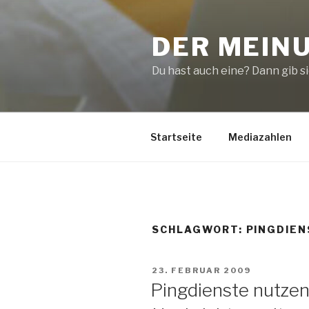
Zum
Inhalt
DER MEIN
springen
Du hast auch eine? Dann gib sie
Startseite
Mediazahlen
SCHLAGWORT:
PINGDIEN
VERÖFFENTLICHT
23. FEBRUAR 2009
AM
Pingdienste nutzen 