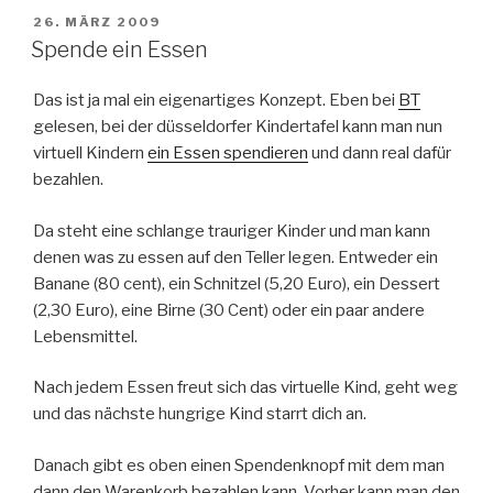
Aktionsvideo
VERÖFFENTLICHT
26. MÄRZ 2009
AM
–
Spende ein Essen
die
Welt
Das ist ja mal ein eigenartiges Konzept. Eben bei
BT
braucht
gelesen, bei der düsseldorfer Kindertafel kann man nun
dich“
virtuell Kindern
ein Essen spendieren
und dann real dafür
bezahlen.
Da steht eine schlange trauriger Kinder und man kann
denen was zu essen auf den Teller legen. Entweder ein
Banane (80 cent), ein Schnitzel (5,20 Euro), ein Dessert
(2,30 Euro), eine Birne (30 Cent) oder ein paar andere
Lebensmittel.
Nach jedem Essen freut sich das virtuelle Kind, geht weg
und das nächste hungrige Kind starrt dich an.
Danach gibt es oben einen Spendenknopf mit dem man
dann den Warenkorb bezahlen kann. Vorher kann man den