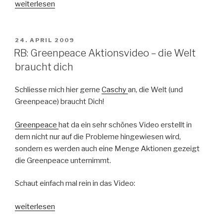
„Klaut
weiterlesen
meine
Musik
aus
VERÖFFENTLICHT
24. APRIL 2009
AM
dem
RB: Greenpeace Aktionsvideo – die Welt
Netz:
braucht dich
Thomas
D“
Schliesse mich hier gerne
Caschy
an, die Welt (und
Greenpeace) braucht Dich!
Greenpeace
hat da ein sehr schönes Video erstellt in
dem nicht nur auf die Probleme hingewiesen wird,
sondern es werden auch eine Menge Aktionen gezeigt
die Greenpeace unternimmt.
Schaut einfach mal rein in das Video:
„RB:
weiterlesen
Greenpeace