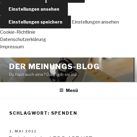
Einstellungen ansehen
Einstellungen speichern
Einstellungen ansehen
Cookie-Richtlinie
Datenschutzerklärung
Impressum
Zum
DER MEINUNGS-BLOG
Inhalt
Du hast auch eine? Dann gib sie mir..
springen
Menü
SCHLAGWORT:
SPENDEN
VERÖFFENTLICHT
1. MAI 2011
AM