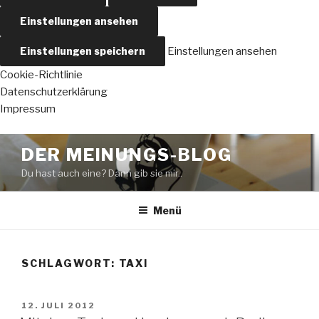
Einstellungen ansehen
Einstellungen speichern
Einstellungen ansehen
Cookie-Richtlinie
Datenschutzerklärung
Impressum
Zum
DER MEINUNGS-BLOG
Inhalt
Du hast auch eine? Dann gib sie mir..
springen
Menü
SCHLAGWORT:
TAXI
VERÖFFENTLICHT
12. JULI 2012
AM