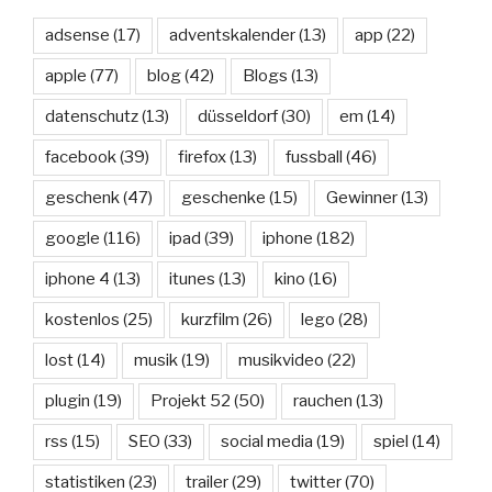
adsense
(17)
adventskalender
(13)
app
(22)
apple
(77)
blog
(42)
Blogs
(13)
datenschutz
(13)
düsseldorf
(30)
em
(14)
facebook
(39)
firefox
(13)
fussball
(46)
geschenk
(47)
geschenke
(15)
Gewinner
(13)
google
(116)
ipad
(39)
iphone
(182)
iphone 4
(13)
itunes
(13)
kino
(16)
kostenlos
(25)
kurzfilm
(26)
lego
(28)
lost
(14)
musik
(19)
musikvideo
(22)
plugin
(19)
Projekt 52
(50)
rauchen
(13)
rss
(15)
SEO
(33)
social media
(19)
spiel
(14)
statistiken
(23)
trailer
(29)
twitter
(70)