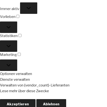
Funktional
Immer aktiv
Vorlieben
Vorlieben
Statistiken
Statistiken
Marketing
Marketing
Optionen verwalten
Dienste verwalten
Verwalten von {vendor_count}-Lieferanten
Lese mehr über diese Zwecke
Akzeptieren
Ablehnen