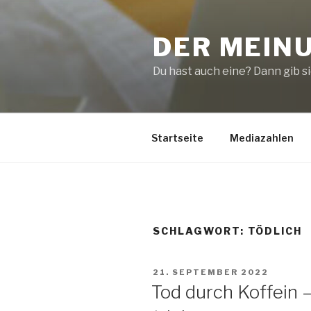
Zum
Inhalt
DER MEIN
springen
Du hast auch eine? Dann gib sie
Startseite
Mediazahlen
SCHLAGWORT:
TÖDLICH
VERÖFFENTLICHT
21. SEPTEMBER 2022
AM
Tod durch Koffein 