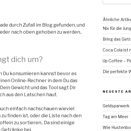
Ähnliche Artik
rade durch Zufall im Blog gefunden, und
Nix für die Jun
ieder nach oben gehoben zu werden..
Bring das Get
Coca Cola ist 
ingt dich um?
Up Coffee – Pe
Die perfekte 
ein Du konsumieren kannst bevor es
einen Online-Rechner in dem Du das
Dein Gewicht und das Tool sagt Dir
NEUESTE AR
ch aus den Latschen haut.
Geldsparwerk
 auch einfach nachschauen wieviel
zu finden ist, oder die Liste nach den
Tag am Meer
fein zu sortieren.. Da sind einige
Wie Hustenbon
e Getränke bei.