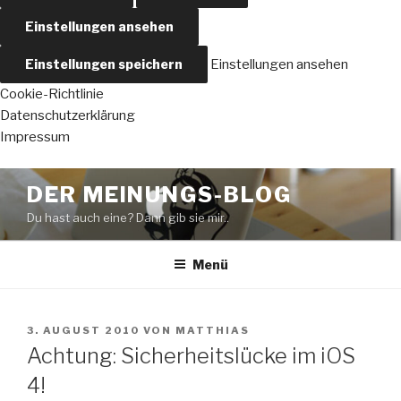
Einstellungen ansehen
Einstellungen speichern
Einstellungen ansehen
Cookie-Richtlinie
Datenschutzerklärung
Impressum
Zum
DER MEINUNGS-BLOG
Inhalt
Du hast auch eine? Dann gib sie mir..
springen
Menü
VERÖFFENTLICHT
3. AUGUST 2010
VON
MATTHIAS
AM
Achtung: Sicherheitslücke im iOS
4!