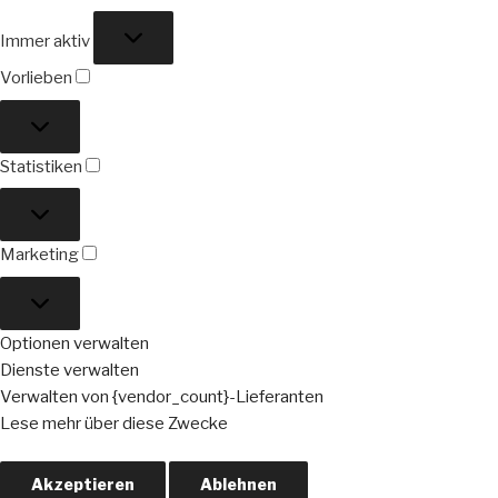
Funktional
Immer aktiv
Vorlieben
Vorlieben
Statistiken
Statistiken
Marketing
Marketing
Optionen verwalten
Dienste verwalten
Verwalten von {vendor_count}-Lieferanten
Lese mehr über diese Zwecke
Akzeptieren
Ablehnen