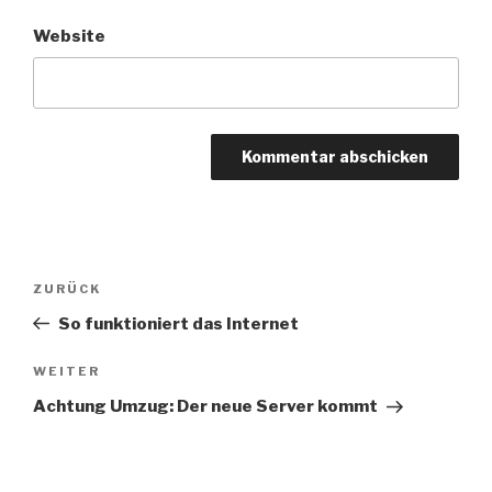
Website
Beitragsnavigation
Vorheriger
ZURÜCK
Beitrag
So funktioniert das Internet
Nächster
WEITER
Beitrag
Achtung Umzug: Der neue Server kommt