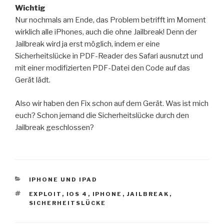
Wichtig
Nur nochmals am Ende, das Problem betrifft im Moment
wirklich alle iPhones, auch die ohne Jailbreak! Denn der
Jailbreak wird ja erst möglich, indem er eine
Sicherheitslücke in PDF-Reader des Safari ausnutzt und
mit einer modifizierten PDF-Datei den Code auf das
Gerät lädt.
Also wir haben den Fix schon auf dem Gerät. Was ist mich
euch? Schon jemand die Sicherheitslücke durch den
Jailbreak geschlossen?
KATEGORIEN
IPHONE UND IPAD
SCHLAGWÖRTER
EXPLOIT
,
IOS 4
,
IPHONE
,
JAILBREAK
,
SICHERHEITSLÜCKE