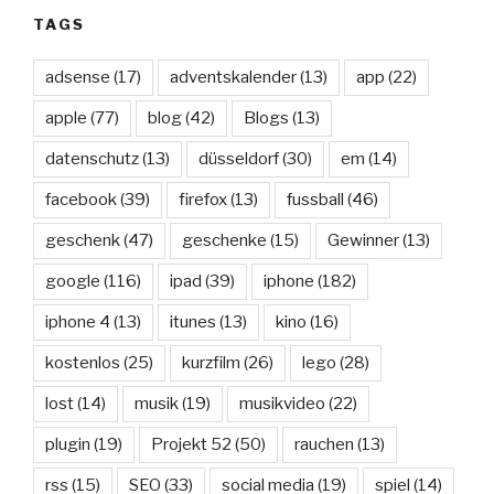
TAGS
adsense
(17)
adventskalender
(13)
app
(22)
apple
(77)
blog
(42)
Blogs
(13)
datenschutz
(13)
düsseldorf
(30)
em
(14)
facebook
(39)
firefox
(13)
fussball
(46)
geschenk
(47)
geschenke
(15)
Gewinner
(13)
google
(116)
ipad
(39)
iphone
(182)
iphone 4
(13)
itunes
(13)
kino
(16)
kostenlos
(25)
kurzfilm
(26)
lego
(28)
lost
(14)
musik
(19)
musikvideo
(22)
plugin
(19)
Projekt 52
(50)
rauchen
(13)
rss
(15)
SEO
(33)
social media
(19)
spiel
(14)