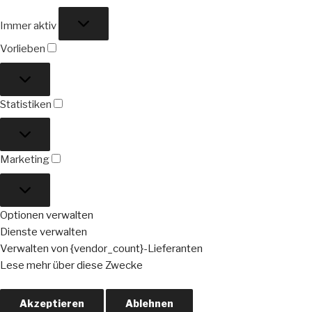
Funktional
Immer aktiv
Vorlieben
Vorlieben
Statistiken
Statistiken
Marketing
Marketing
Optionen verwalten
Dienste verwalten
Verwalten von {vendor_count}-Lieferanten
Lese mehr über diese Zwecke
Akzeptieren
Ablehnen