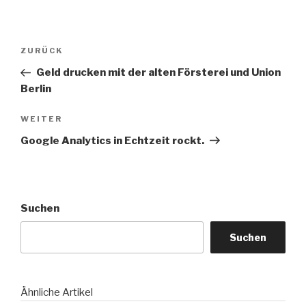
Beitragsnavigation
Vorheriger
ZURÜCK
Beitrag
Geld drucken mit der alten Försterei und Union
Berlin
Nächster
WEITER
Beitrag
Google Analytics in Echtzeit rockt.
Suchen
Suchen
Ähnliche Artikel