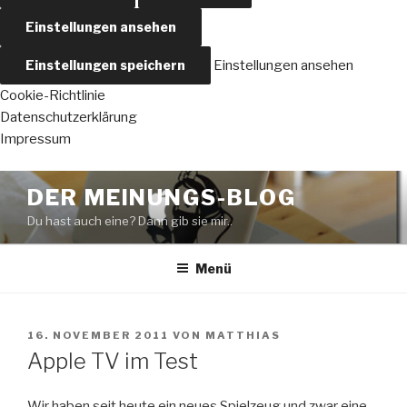
Einstellungen ansehen
Einstellungen speichern
Einstellungen ansehen
Cookie-Richtlinie
Datenschutzerklärung
Impressum
Zum
DER MEINUNGS-BLOG
Inhalt
Du hast auch eine? Dann gib sie mir..
springen
Menü
VERÖFFENTLICHT
16. NOVEMBER 2011
VON
MATTHIAS
AM
Apple TV im Test
Wir haben seit heute ein neues Spielzeug und zwar eine