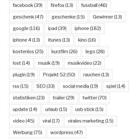
facebook
(39)
firefox
(13)
fussball
(46)
geschenk
(47)
geschenke
(15)
Gewinner
(13)
google
(116)
ipad
(39)
iphone
(182)
iphone 4
(13)
itunes
(13)
kino
(16)
kostenlos
(25)
kurzfilm
(26)
lego
(28)
lost
(14)
musik
(19)
musikvideo
(22)
plugin
(19)
Projekt 52
(50)
rauchen
(13)
rss
(15)
SEO
(33)
social media
(19)
spiel
(14)
statistiken
(23)
trailer
(29)
twitter
(70)
update
(14)
urlaub
(15)
usb stick
(15)
video
(45)
viral
(17)
virales marketing
(15)
Werbung
(75)
wordpress
(47)