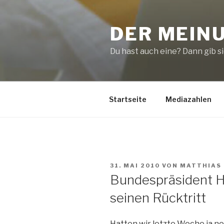
Zum
Inhalt
DER MEIN
springen
Du hast auch eine? Dann gib sie
Startseite
Mediazahlen
VERÖFFENTLICHT
31. MAI 2010
VON
MATTHIAS
AM
Bundespräsident Ho
seinen Rücktritt
Hatten wir letzte Woche ja no