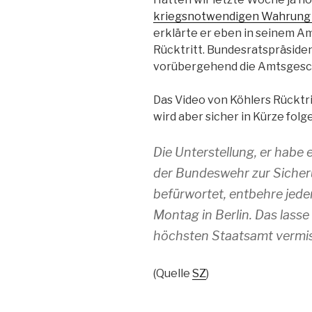
kriegsnotwendigen Wahrung
erklärte er eben in seinem Am
Rücktritt. Bundesratspräside
vorübergehend die Amtsgesc
Das Video von Köhlers Rücktrit
wird aber sicher in Kürze folg
Die Unterstellung, er habe
der Bundeswehr zur Sicher
befürwortet, entbehre jede
Montag in Berlin. Das las
höchsten Staatsamt vermi
(Quelle
SZ
)