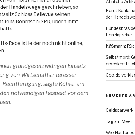
Ähnliche Artik
 der Handelswege
geschrieben, so
Horst Köhler 
tssitz Schloss Bellevue seinen
der Handelsw
nt Jens Böhrnsen (SPD) übernimmt
Bundespräside
häfte.
Benzinpreise
ts-Rede ist leider noch nicht online,
Käßmann: Rück
en.
Selbstmord: G
erschiesst sic
 einen grundgesetzwidrigen Einsatz
ung von Wirtschaftsinteressen
Google verkla
r Rechtfertigung, sagte Köhler am
se den notwendigen Respekt vor dem
NEUESTE AR
ssen.
Geldsparwerk
Tag am Meer
Wie Hustenbon