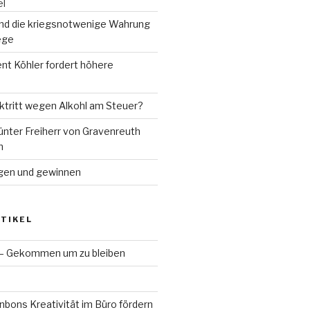
el
und die kriegsnotwenige Wahrung
ege
nt Köhler fordert höhere
tritt wegen Alkohl am Steuer?
ünter Freiherr von Gravenreuth
h
gen und gewinnen
TIKEL
 – Gekommen um zu bleiben
bons Kreativität im Büro fördern