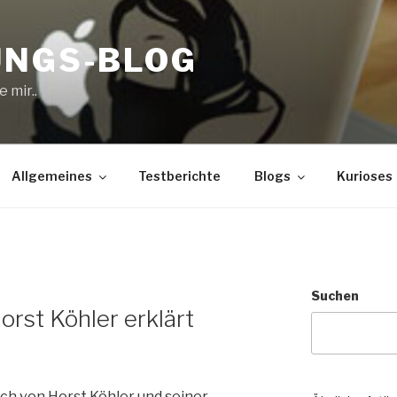
UNGS-BLOG
 mir..
Allgemeines
Testberichte
Blogs
Kurioses
Suchen
rst Köhler erklärt
ch von Horst Köhler und seiner