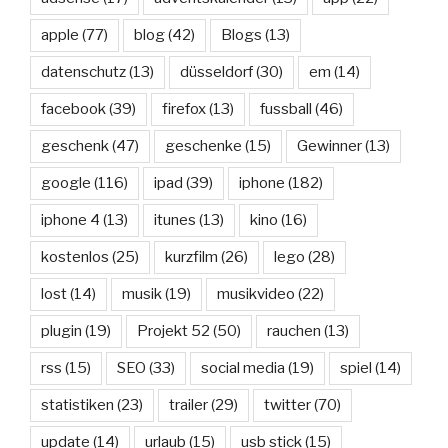
apple
(77)
blog
(42)
Blogs
(13)
datenschutz
(13)
düsseldorf
(30)
em
(14)
facebook
(39)
firefox
(13)
fussball
(46)
geschenk
(47)
geschenke
(15)
Gewinner
(13)
google
(116)
ipad
(39)
iphone
(182)
iphone 4
(13)
itunes
(13)
kino
(16)
kostenlos
(25)
kurzfilm
(26)
lego
(28)
lost
(14)
musik
(19)
musikvideo
(22)
plugin
(19)
Projekt 52
(50)
rauchen
(13)
rss
(15)
SEO
(33)
social media
(19)
spiel
(14)
statistiken
(23)
trailer
(29)
twitter
(70)
update
(14)
urlaub
(15)
usb stick
(15)