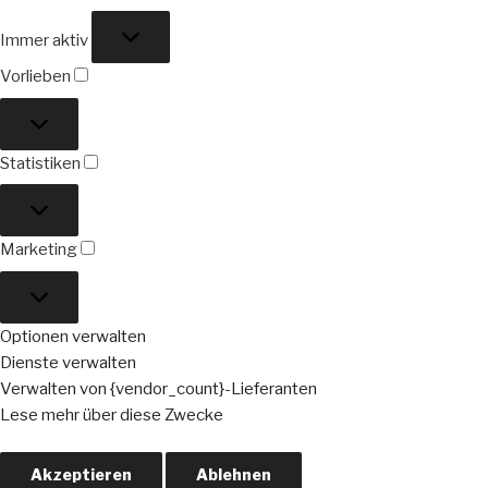
Funktional
Immer aktiv
Vorlieben
Vorlieben
Statistiken
Statistiken
Marketing
Marketing
Optionen verwalten
Dienste verwalten
Verwalten von {vendor_count}-Lieferanten
Lese mehr über diese Zwecke
Akzeptieren
Ablehnen