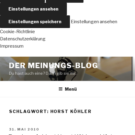
Einstellungen ansehen
Einstellungen speichern
Einstellungen ansehen
Cookie-Richtlinie
Datenschutzerklärung
Impressum
Zum
DER MEINUNGS-BLOG
Inhalt
Du hast auch eine? Dann gib sie mir..
springen
Menü
SCHLAGWORT:
HORST KÖHLER
VERÖFFENTLICHT
31. MAI 2010
AM