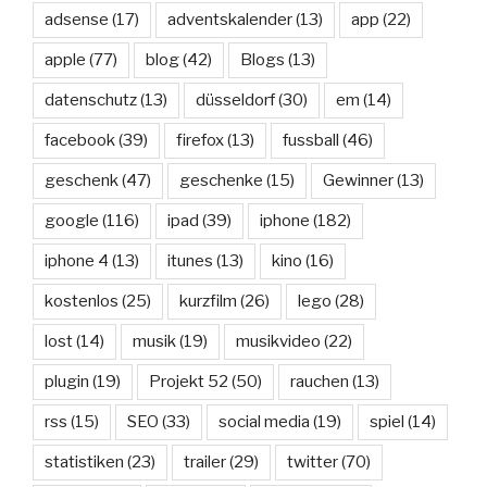
adsense
(17)
adventskalender
(13)
app
(22)
apple
(77)
blog
(42)
Blogs
(13)
datenschutz
(13)
düsseldorf
(30)
em
(14)
facebook
(39)
firefox
(13)
fussball
(46)
geschenk
(47)
geschenke
(15)
Gewinner
(13)
google
(116)
ipad
(39)
iphone
(182)
iphone 4
(13)
itunes
(13)
kino
(16)
kostenlos
(25)
kurzfilm
(26)
lego
(28)
lost
(14)
musik
(19)
musikvideo
(22)
plugin
(19)
Projekt 52
(50)
rauchen
(13)
rss
(15)
SEO
(33)
social media
(19)
spiel
(14)
statistiken
(23)
trailer
(29)
twitter
(70)