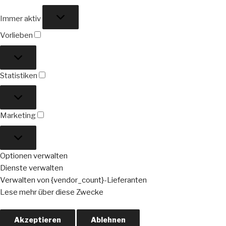
Funktional
Immer aktiv
Vorlieben
Vorlieben
Statistiken
Statistiken
Marketing
Marketing
Optionen verwalten
Dienste verwalten
Verwalten von {vendor_count}-Lieferanten
Lese mehr über diese Zwecke
Akzeptieren
Ablehnen