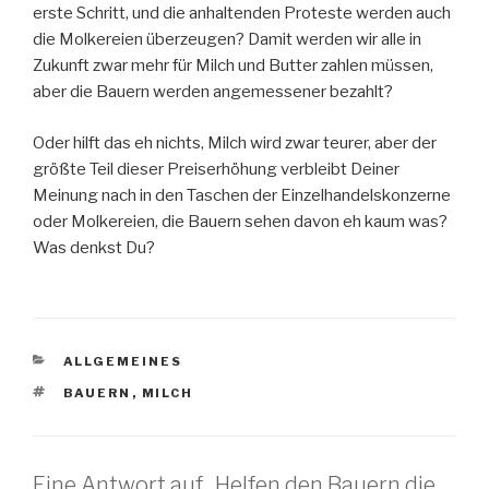
erste Schritt, und die anhaltenden Proteste werden auch
die Molkereien überzeugen? Damit werden wir alle in
Zukunft zwar mehr für Milch und Butter zahlen müssen,
aber die Bauern werden angemessener bezahlt?
Oder hilft das eh nichts, Milch wird zwar teurer, aber der
größte Teil dieser Preiserhöhung verbleibt Deiner
Meinung nach in den Taschen der Einzelhandelskonzerne
oder Molkereien, die Bauern sehen davon eh kaum was?
Was denkst Du?
KATEGORIEN
ALLGEMEINES
SCHLAGWÖRTER
BAUERN
,
MILCH
Eine Antwort auf „Helfen den Bauern die