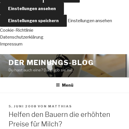
Einstellungen ansehen
Einstellungen speichern
Einstellungen ansehen
Cookie-Richtlinie
Datenschutzerklärung
Impressum
Zum
DER MEINUNGS-BLOG
Inhalt
Du hast auch eine? Dann gib sie mir..
springen
Menü
VERÖFFENTLICHT
5. JUNI 2008
VON
MATTHIAS
AM
Helfen den Bauern die erhöhten
Preise für Milch?