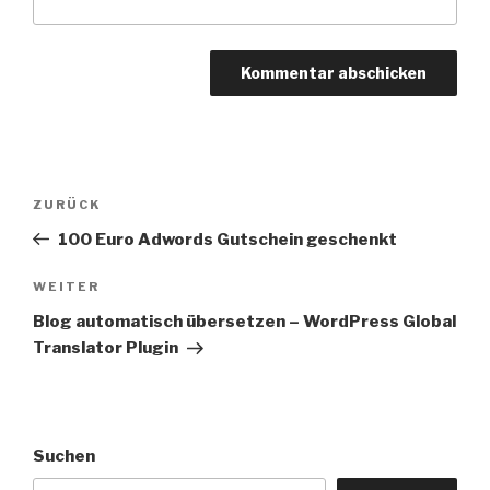
Beitragsnavigation
Vorheriger
ZURÜCK
Beitrag
100 Euro Adwords Gutschein geschenkt
Nächster
WEITER
Beitrag
Blog automatisch übersetzen – WordPress Global
Translator Plugin
Suchen