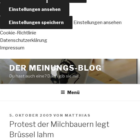
Einstellungen ansehen
Einstellungen speichern
Einstellungen ansehen
Cookie-Richtlinie
Datenschutzerklärung
Impressum
Zum
DER MEINUNGS-BLOG
Inhalt
Du hast auch eine? Dann gib sie mir..
springen
Menü
VERÖFFENTLICHT
5. OKTOBER 2009
VON
MATTHIAS
AM
Protest der Milchbauern legt
Brüssel lahm