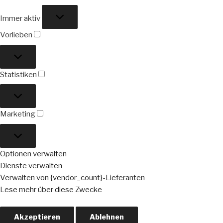
Funktional
Immer aktiv
Vorlieben
Vorlieben
Statistiken
Statistiken
Marketing
Marketing
Optionen verwalten
Dienste verwalten
Verwalten von {vendor_count}-Lieferanten
Lese mehr über diese Zwecke
Akzeptieren
Ablehnen