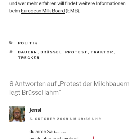
und wer mehr erfahren will findet weitere Informationen
beim
European Milk Board
(EMB).
KATEGORIEN
POLITIK
SCHLAGWÖRTER
BAUERN
,
BRÜSSEL
,
PROTEST
,
TRAKTOR
,
TRECKER
8 Antworten auf „Protest der Milchbauern
legt Brüssel lahm“
jensi
5. OKTOBER 2009 UM 19:56 UHR
du arme Sau……….
wo du aber auch wohnst……….