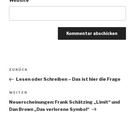
Website
Beitragsnavigation
Vorheriger
ZURÜCK
Beitrag
Lesen oder Schreiben – Das ist hier die Frage
Nächster
WEITER
Beitrag
Neuerscheinungen: Frank Schätzing „Limit“ und
Dan Brown „Das verlorene Symbol“