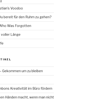
el
stian’s Voodoo
Du bereit für den Ruhm zu gehen?
l Who Was Forgotten
n voller Länge
rfe
TIKEL
 – Gekommen um zu bleiben
bons Kreativität im Büro fördern
en Händen macht, wenn man nicht