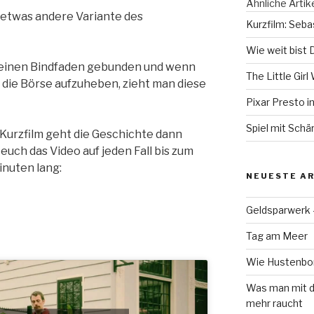
Ähnliche Artik
 etwas andere Variante des
Kurzfilm: Seba
Wie weit bist 
n einen Bindfaden gebunden und wenn
The Little Gir
 die Börse aufzuheben, zieht man diese
Pixar Presto i
Spiel mit Schä
m Kurzfilm geht die Geschichte dann
euch das Video auf jeden Fall bis zum
inuten lang:
NEUESTE AR
Geldsparwerk
Tag am Meer
Wie Hustenbon
Was man mit d
mehr raucht