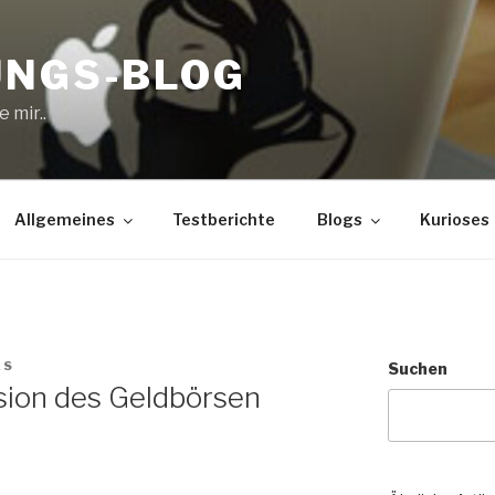
UNGS-BLOG
 mir..
Allgemeines
Testberichte
Blogs
Kurioses
AS
Suchen
sion des Geldbörsen