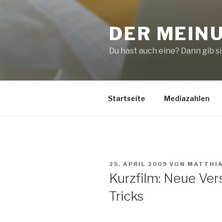
Zum
Inhalt
DER MEIN
springen
Du hast auch eine? Dann gib sie
Startseite
Mediazahlen
VERÖFFENTLICHT
25. APRIL 2009
VON
MATTHI
AM
Kurzfilm: Neue Ver
Tricks