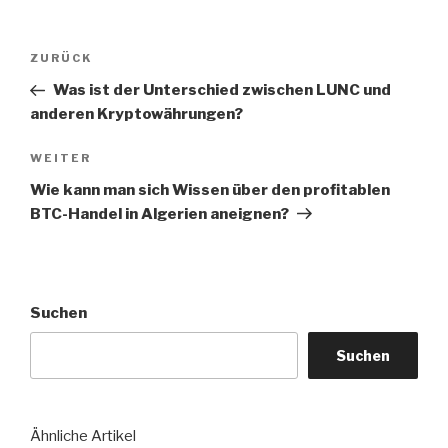
Beitragsnavigation
Vorheriger
ZURÜCK
Beitrag
Was ist der Unterschied zwischen LUNC und
anderen Kryptowährungen?
Nächster
WEITER
Beitrag
Wie kann man sich Wissen über den profitablen
BTC-Handel in Algerien aneignen?
Suchen
Suchen
Ähnliche Artikel