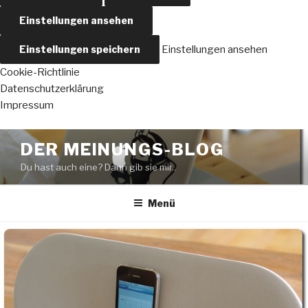
Einstellungen ansehen
Einstellungen speichern
Einstellungen ansehen
Cookie-Richtlinie
Datenschutzerklärung
Impressum
Zum
DER MEINUNGS-BLOG
Inhalt
Du hast auch eine? Dann gib sie mir..
springen
Menü