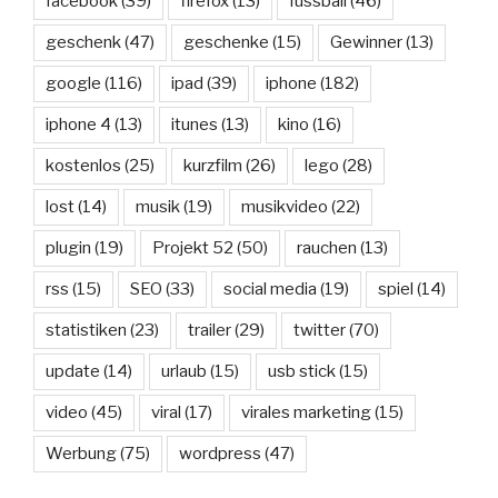
facebook
(39)
firefox
(13)
fussball
(46)
geschenk
(47)
geschenke
(15)
Gewinner
(13)
google
(116)
ipad
(39)
iphone
(182)
iphone 4
(13)
itunes
(13)
kino
(16)
kostenlos
(25)
kurzfilm
(26)
lego
(28)
lost
(14)
musik
(19)
musikvideo
(22)
plugin
(19)
Projekt 52
(50)
rauchen
(13)
rss
(15)
SEO
(33)
social media
(19)
spiel
(14)
statistiken
(23)
trailer
(29)
twitter
(70)
update
(14)
urlaub
(15)
usb stick
(15)
video
(45)
viral
(17)
virales marketing
(15)
Werbung
(75)
wordpress
(47)