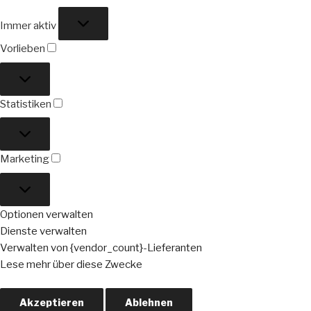
Funktional
Immer aktiv
Vorlieben
Vorlieben
Statistiken
Statistiken
Marketing
Marketing
Optionen verwalten
Dienste verwalten
Verwalten von {vendor_count}-Lieferanten
Lese mehr über diese Zwecke
Akzeptieren
Ablehnen