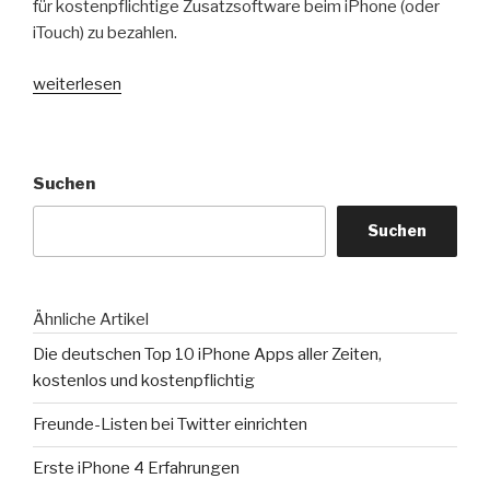
für kostenpflichtige Zusatzsoftware beim iPhone (oder
iTouch) zu bezahlen.
„Bezahlst
weiterlesen
Du
für
Software
Suchen
beim
iPhone?“
Suchen
Ähnliche Artikel
Die deutschen Top 10 iPhone Apps aller Zeiten,
kostenlos und kostenpflichtig
Freunde-Listen bei Twitter einrichten
Erste iPhone 4 Erfahrungen