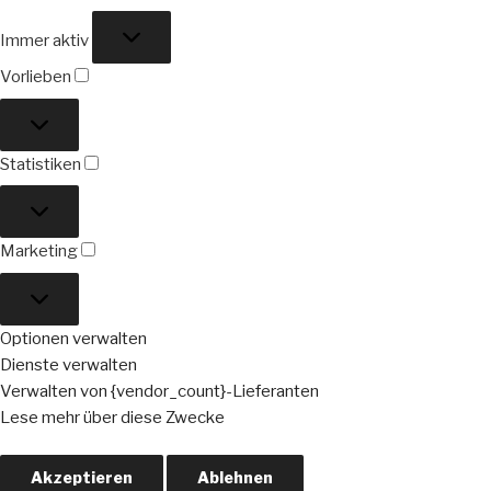
Funktional
Immer aktiv
Vorlieben
Vorlieben
Statistiken
Statistiken
Marketing
Marketing
Optionen verwalten
Dienste verwalten
Verwalten von {vendor_count}-Lieferanten
Lese mehr über diese Zwecke
Akzeptieren
Ablehnen