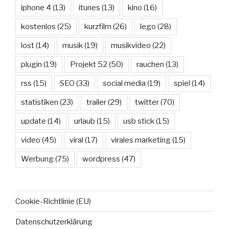
iphone 4
(13)
itunes
(13)
kino
(16)
kostenlos
(25)
kurzfilm
(26)
lego
(28)
lost
(14)
musik
(19)
musikvideo
(22)
plugin
(19)
Projekt 52
(50)
rauchen
(13)
rss
(15)
SEO
(33)
social media
(19)
spiel
(14)
statistiken
(23)
trailer
(29)
twitter
(70)
update
(14)
urlaub
(15)
usb stick
(15)
video
(45)
viral
(17)
virales marketing
(15)
Werbung
(75)
wordpress
(47)
Cookie-Richtlinie (EU)
Datenschutzerklärung