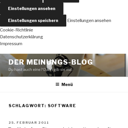
Einstellungen ansehen
Einstellungen speichern
Einstellungen ansehen
Cookie-Richtlinie
Datenschutzerklärung
Impressum
Zum
DER MEINUNGS-BLOG
Inhalt
Du hast auch eine? Dann gib sie mir..
springen
Menü
SCHLAGWORT:
SOFTWARE
VERÖFFENTLICHT
25. FEBRUAR 2011
AM