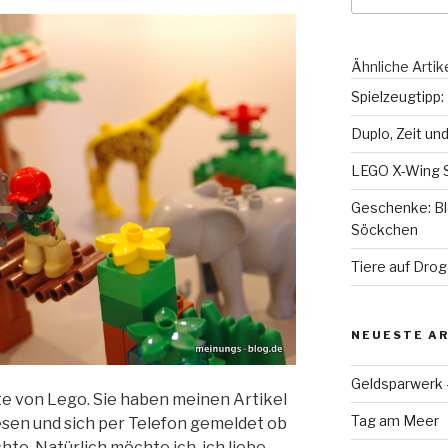
Ähnliche Artik
Spielzeugtipp:
Duplo, Zeit un
LEGO X-Wing S
Geschenke: Bl
Söckchen
Tiere auf Dro
NEUESTE AR
Geldsparwerk
te von Lego. Sie haben meinen Artikel
Tag am Meer
sen und sich per Telefon gemeldet ob
te. Natürlich möchte ich, ich liebe