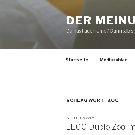
Zum
Inhalt
DER MEIN
springen
Du hast auch eine? Dann gib sie
Startseite
Mediazahlen
SCHLAGWORT:
ZOO
VERÖFFENTLICHT
6. JULI 2012
AM
LEGO Duplo Zoo im