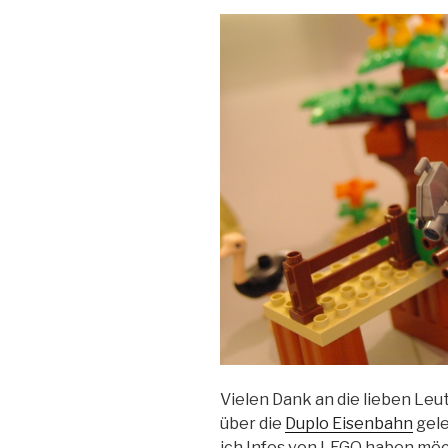
Vielen Dank an die lieben Leu
über die
Duplo Eisenbahn
gele
ich Infos von LEGO haben möch