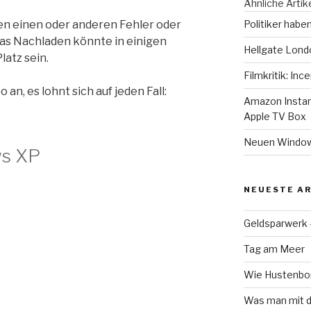
Ähnliche Artik
den einen oder anderen Fehler oder
Politiker habe
as Nachladen könnte in einigen
Hellgate Londo
atz sein.
Filmkritik: In
 an, es lohnt sich auf jeden Fall:
Amazon Instan
Apple TV Box
Neuen Windows
ws XP
NEUESTE AR
Geldsparwerk
Tag am Meer
Wie Hustenbon
Was man mit d