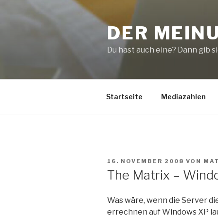
Zum
Inhalt
DER MEIN
springen
Du hast auch eine? Dann gib sie
Startseite
Mediazahlen
VERÖFFENTLICHT
16. NOVEMBER 2008
VON
MA
AM
The Matrix – Wind
Was wäre, wenn die Server di
errechnen auf Windows XP la