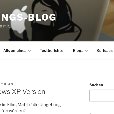
UNGS-BLOG
 mir..
Allgemeines
Testberichte
Blogs
Kurioses
TTHIAS
Suchen
ows XP Version
e im Film „Matrix“ die Umgebung
ufen würden?