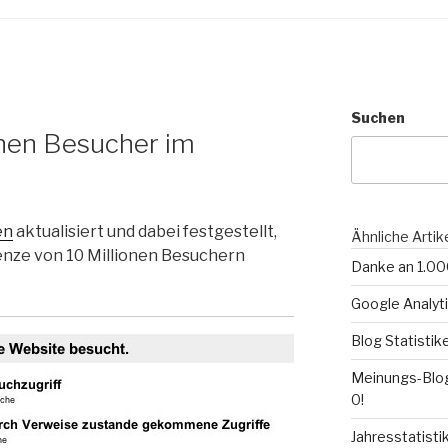
Suchen
onen Besucher im
en
aktualisiert und dabei festgestellt,
Ähnliche Artik
nze von 10 Millionen Besuchern
Danke an 1.0
Google Analyti
Blog Statisti
Meinungs-Blog
0!
Jahresstatist