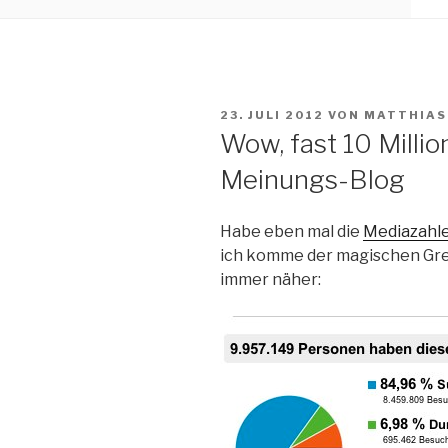
VERÖFFENTLICHT
23. JULI 2012
VON
MATTHIAS
AM
Wow, fast 10 Milli
Meinungs-Blog
Habe eben mal die
Mediazahl
ich komme der magischen Gre
immer näher: