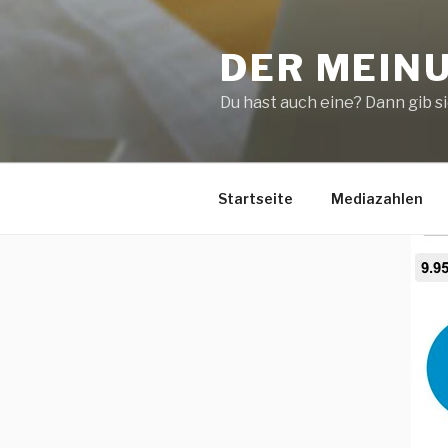
Zum
Inhalt
DER MEIN
springen
Du hast auch eine? Dann gib sie
Startseite
Mediazahlen