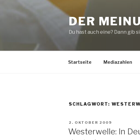
Zum
Inhalt
DER MEIN
springen
Du hast auch eine? Dann gib sie
Startseite
Mediazahlen
SCHLAGWORT:
WESTERW
VERÖFFENTLICHT
2. OKTOBER 2009
AM
Westerwelle: In De