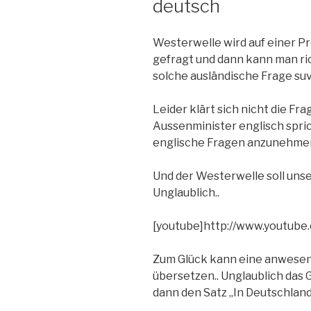
deutsch
Westerwelle wird auf einer P
gefragt und dann kann man ric
solche ausländische Frage su
Leider klärt sich nicht die Fr
Aussenminister englisch spric
englische Fragen anzunehme
Und der Westerwelle soll un
Unglaublich..
[youtube]http://www.youtub
Zum Glück kann eine anwesend
übersetzen.. Unglaublich das G
dann den Satz „In Deutschlan