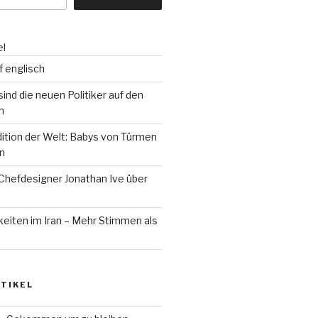
el
f englisch
sind die neuen Politiker auf den
n
tion der Welt: Babys von Türmen
en
Chefdesigner Jonathan Ive über
eiten im Iran – Mehr Stimmen als
TIKEL