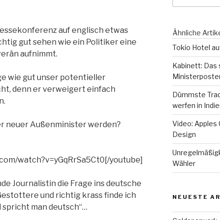
ressekonferenz auf englisch etwas
Ähnliche Artik
htig gut sehen wie ein Politiker eine
Tokio Hotel au
verän aufnimmt.
Kabinett: Das 
Ministerposte
age wie gut unser potentieller
ht, denn er verweigert einfach
Dümmste Tradi
n.
werfen in Indi
Video: Apples 
ser neuer Außenminister werden?
Design
Unregelmäßigk
e.com/watch?v=yGqRrSa5Ct0[/youtube]
Wähler
e Journalistin die Frage ins deutsche
estottere und richtig krass finde ich
NEUESTE AR
d spricht man deutsch“…