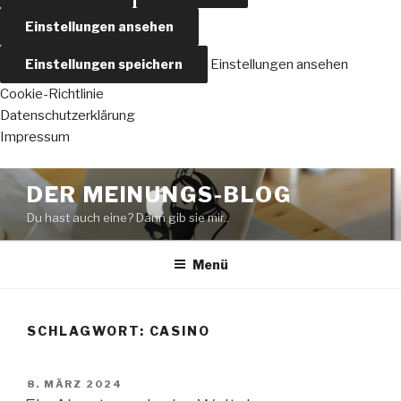
Einstellungen ansehen
Einstellungen speichern
Einstellungen ansehen
Cookie-Richtlinie
Datenschutzerklärung
Impressum
Zum
DER MEINUNGS-BLOG
Inhalt
Du hast auch eine? Dann gib sie mir..
springen
Menü
SCHLAGWORT:
CASINO
VERÖFFENTLICHT
8. MÄRZ 2024
AM