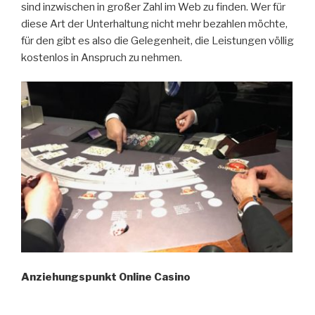
sind inzwischen in großer Zahl im Web zu finden. Wer für
diese Art der Unterhaltung nicht mehr bezahlen möchte,
für den gibt es also die Gelegenheit, die Leistungen völlig
kostenlos in Anspruch zu nehmen.
Anziehungspunkt Online Casino