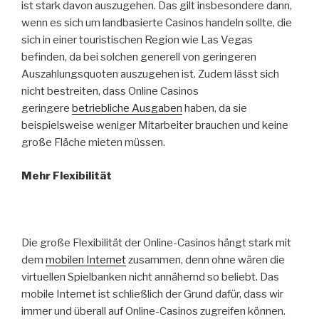
ist stark davon auszugehen. Das gilt insbesondere dann,
wenn es sich um landbasierte Casinos handeln sollte, die
sich in einer touristischen Region wie Las Vegas
befinden, da bei solchen generell von geringeren
Auszahlungsquoten auszugehen ist. Zudem lässt sich
nicht bestreiten, dass Online Casinos
geringere
betriebliche Ausgaben
haben, da sie
beispielsweise weniger Mitarbeiter brauchen und keine
große Fläche mieten müssen.
Mehr Flexibilität
Die große Flexibilität der Online-Casinos hängt stark mit
dem
mobilen Internet
zusammen, denn ohne wären die
virtuellen Spielbanken nicht annähernd so beliebt. Das
mobile Internet ist schließlich der Grund dafür, dass wir
immer und überall auf Online-Casinos zugreifen können.