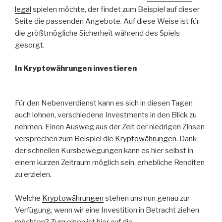
legal
spielen möchte, der findet zum Beispiel auf dieser
Seite die passenden Angebote. Auf diese Weise ist für
die größtmögliche Sicherheit während des Spiels
gesorgt.
In Kryptowährungen investieren
Für den Nebenverdienst kann es sich in diesen Tagen
auch lohnen, verschiedene Investments in den Blick zu
nehmen. Einen Ausweg aus der Zeit der niedrigen Zinsen
versprechen zum Beispiel die
Kryptowährungen
. Dank
der schnellen Kursbewegungen kann es hier selbst in
einem kurzen Zeitraum möglich sein, erhebliche Renditen
zu erzielen.
Welche
Kryptowährungen
stehen uns nun genau zur
Verfügung, wenn wir eine Investition in Betracht ziehen