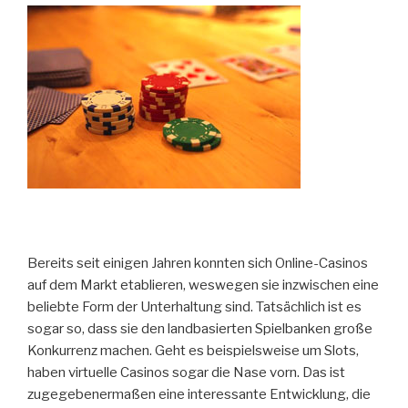
Wie
20Bet
mein
Sofa
zum
Stadion
machte“
Bereits seit einigen Jahren konnten sich Online-Casinos
auf dem Markt etablieren, weswegen sie inzwischen eine
beliebte Form der Unterhaltung sind. Tatsächlich ist es
sogar so, dass sie den landbasierten Spielbanken große
Konkurrenz machen. Geht es beispielsweise um Slots,
haben virtuelle Casinos sogar die Nase vorn. Das ist
zugegebenermaßen eine interessante Entwicklung, die