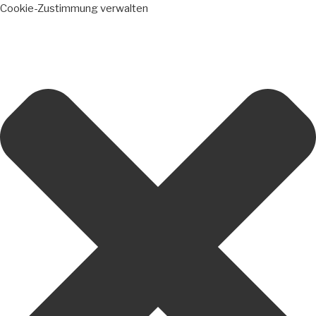
Cookie-Zustimmung verwalten