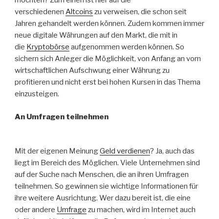
möchten? Zum einen ist hier auf die
verschiedenen
Altcoins
zu verweisen, die schon seit
Jahren gehandelt werden können. Zudem kommen immer
neue digitale Währungen auf den Markt, die mit in
die
Kryptobörse
aufgenommen werden können. So
sichern sich Anleger die Möglichkeit, von Anfang an vom
wirtschaftlichen Aufschwung einer Währung zu
profitieren und nicht erst bei hohen Kursen in das Thema
einzusteigen.
An Umfragen teilnehmen
Mit der eigenen Meinung
Geld verdienen
? Ja, auch das
liegt im Bereich des Möglichen. Viele Unternehmen sind
auf der Suche nach Menschen, die an ihren Umfragen
teilnehmen. So gewinnen sie wichtige Informationen für
ihre weitere Ausrichtung. Wer dazu bereit ist, die eine
oder andere
Umfrage
zu machen, wird im Internet auch