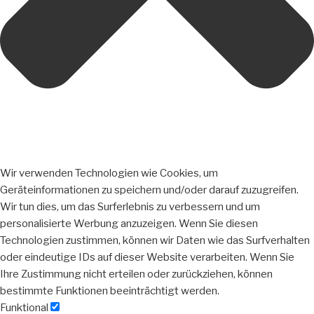
Wir verwenden Technologien wie Cookies, um
Geräteinformationen zu speichern und/oder darauf zuzugreifen.
Wir tun dies, um das Surferlebnis zu verbessern und um
personalisierte Werbung anzuzeigen. Wenn Sie diesen
Technologien zustimmen, können wir Daten wie das Surfverhalten
oder eindeutige IDs auf dieser Website verarbeiten. Wenn Sie
Ihre Zustimmung nicht erteilen oder zurückziehen, können
bestimmte Funktionen beeinträchtigt werden.
Funktional