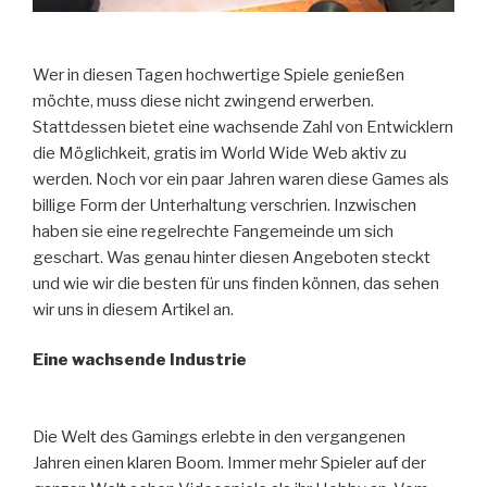
Wer in diesen Tagen hochwertige Spiele genießen
möchte, muss diese nicht zwingend erwerben.
Stattdessen bietet eine wachsende Zahl von Entwicklern
die Möglichkeit, gratis im World Wide Web aktiv zu
werden. Noch vor ein paar Jahren waren diese Games als
billige Form der Unterhaltung verschrien. Inzwischen
haben sie eine regelrechte Fangemeinde um sich
geschart. Was genau hinter diesen Angeboten steckt
und wie wir die besten für uns finden können, das sehen
wir uns in diesem Artikel an.
Eine wachsende Industrie
Die Welt des Gamings erlebte in den vergangenen
Jahren einen klaren Boom. Immer mehr Spieler auf der