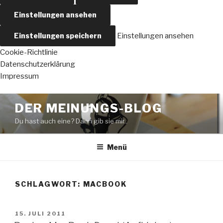
Einstellungen ansehen
Einstellungen speichern
Einstellungen ansehen
Cookie-Richtlinie
Datenschutzerklärung
Impressum
Zum
DER MEINUNGS-BLOG
Inhalt
Du hast auch eine? Dann gib sie mir..
springen
Menü
SCHLAGWORT:
MACBOOK
VERÖFFENTLICHT
15. JULI 2011
AM