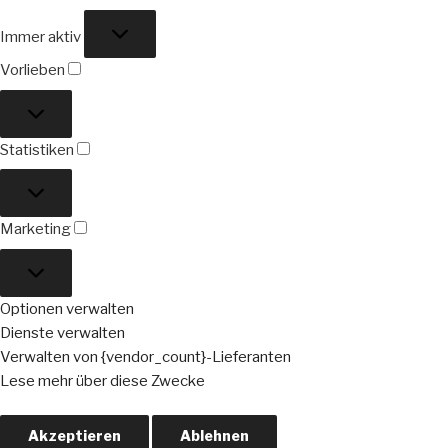
Funktional
Immer aktiv
Vorlieben
Vorlieben
Statistiken
Statistiken
Marketing
Marketing
Optionen verwalten
Dienste verwalten
Verwalten von {vendor_count}-Lieferanten
Lese mehr über diese Zwecke
Akzeptieren
Ablehnen