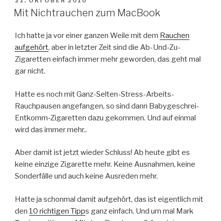
21. OKTOBER 2010
AM
Mit Nichtrauchen zum MacBook
Ich hatte ja vor einer ganzen Weile mit dem
Rauchen
aufgehört
, aber in letzter Zeit sind die Ab-Und-Zu-
Zigaretten einfach immer mehr geworden, das geht mal
gar nicht.
Hatte es noch mit Ganz-Selten-Stress-Arbeits-
Rauchpausen angefangen, so sind dann Babygeschrei-
Entkomm-Zigaretten dazu gekommen. Und auf einmal
wird das immer mehr..
Aber damit ist jetzt wieder Schluss! Ab heute gibt es
keine einzige Zigarette mehr. Keine Ausnahmen, keine
Sonderfälle und auch keine Ausreden mehr.
Hatte ja schonmal damit aufgehört, das ist eigentlich mit
den
10 richtigen Tipp
s ganz einfach. Und um mal Mark