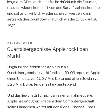
ich ja zum Glück euch… Hoffe ihr drückt mir die Daumen,
dass ich wieder komplett von den Sargnägeln loskomme,
und sollte ich wirklich wieder schwach werden, dann
setze ich den Countdown natürlich wieder zurück auf 30
Tage…
VERÖFFENTLICHT
21. JULI 2010
AM
Quartalsergebnisse: Apple rockt den
Markt
Unglaubliche Zahlen hat Apple nun als
Quartalsergebnisse veröffentlicht. Für Q3 reportet Apple
einen Umsatz von 15,87 Mrd Dollar und einen Gewinn von
3,25 Mrd Dollar, Tendenz stark ansteigend.
Und das liegt natürlich nicht an einer Einnahmequelle,
Apple hat erfolgreich nebem dem Computergeschäft
seine Einnahmen weiter mit den iPods, iPhones, iPads