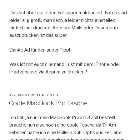
Das hat aber auf jeden Fall super funktioniert. Fotos sind
leider arg groß, man kann ja leider nichts einstellen,
einfach nur drucken. Aber um Mails oder Dokumente
auszudrucken ist das super.
Danke Ad für den super Tipp!
Was ist mit euch? Jemand Lust mit dem iPhone oder
iPad zuhause via Airprint zu drucken?
VERÖFFENTLICHT
16. NOVEMBER 2010
AM
Coole MacBook Pro Tasche
Ich hab ja nun mein MacBook Pro in 13 Zoll bestellt,
brauche nun also noch eine coole Tasche dafür. Am
liebsten hätte ich eine Hülle in Kuh-Optik aus Fell, aber
sowas habe ich leider nirgendwo gefunden, oder wenn,